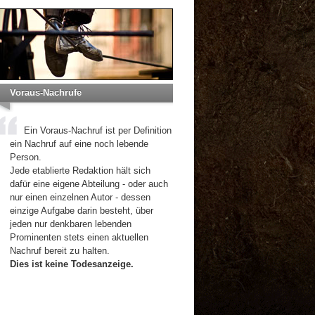
Voraus-Nachrufe
Ein Voraus-Nachruf ist per Definition
ein Nachruf auf eine noch lebende
Person.
Jede etablierte Redaktion hält sich
dafür eine eigene Abteilung - oder auch
nur einen einzelnen Autor - dessen
einzige Aufgabe darin besteht, über
jeden nur denkbaren lebenden
Prominenten stets einen aktuellen
Nachruf bereit zu halten.
Dies ist keine Todesanzeige.