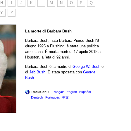
H
I
J
K
L
M
N
O
P
Q
Y
Z
La morte di Barbara Bush
Barbara Bush, nata Barbara Pierce Bush l'8
giugno 1925 a Flushing, è stata una politica
americana. È morta martedì 17 aprile 2018 a
Houston, all'età di 92 anni.
Barbara Bush è la madre di
George W. Bush
e
di
Jeb Bush
. È stata sposata con
George
Bush
.
Traduzioni :
Français
English
Español
Deutsch
Português
中文