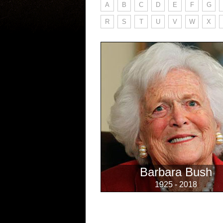
A
B
C
D
E
F
G
R
S
T
U
V
W
X
Barbara Bush
1925 - 2018