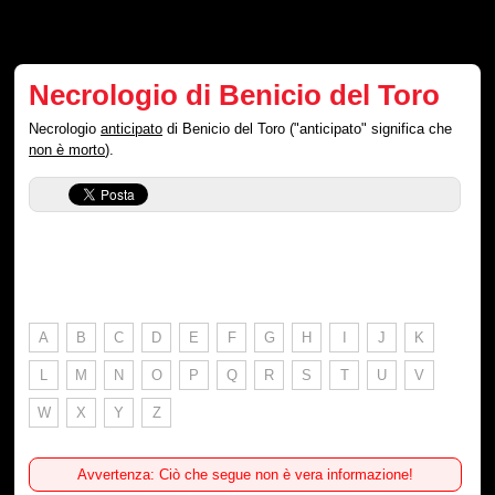
Necrologio di Benicio del Toro
Necrologio
anticipato
di Benicio del Toro ("anticipato" significa che
non è morto
).
A
B
C
D
E
F
G
H
I
J
K
L
M
N
O
P
Q
R
S
T
U
V
W
X
Y
Z
Avvertenza: Ciò che segue non è vera informazione!