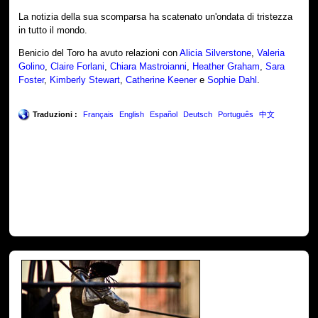
La notizia della sua scomparsa ha scatenato un'ondata di tristezza
in tutto il mondo.
Benicio del Toro ha avuto relazioni con
Alicia Silverstone
,
Valeria
Golino
,
Claire Forlani
,
Chiara Mastroianni
,
Heather Graham
,
Sara
Foster
,
Kimberly Stewart
,
Catherine Keener
e
Sophie Dahl
.
Traduzioni :
Français
English
Español
Deutsch
Português
中文