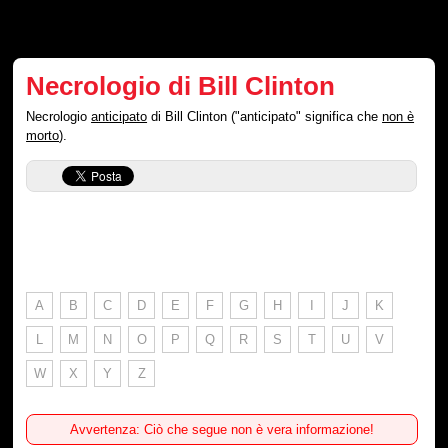
Necrologio di Bill Clinton
Necrologio
anticipato
di Bill Clinton ("anticipato" significa che
non è
morto
).
A
B
C
D
E
F
G
H
I
J
K
L
M
N
O
P
Q
R
S
T
U
V
W
X
Y
Z
Avvertenza: Ciò che segue non è vera informazione!