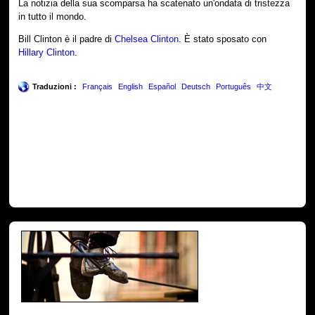
La notizia della sua scomparsa ha scatenato un'ondata di tristezza
in tutto il mondo.
Bill Clinton è il padre di
Chelsea Clinton
. È stato sposato con
Hillary Clinton
.
Traduzioni :
Français
English
Español
Deutsch
Português
中文