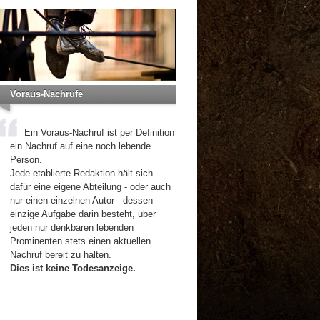
Voraus-Nachrufe
Ein Voraus-Nachruf ist per Definition
ein Nachruf auf eine noch lebende
Person.
Jede etablierte Redaktion hält sich
dafür eine eigene Abteilung - oder auch
nur einen einzelnen Autor - dessen
einzige Aufgabe darin besteht, über
jeden nur denkbaren lebenden
Prominenten stets einen aktuellen
Nachruf bereit zu halten.
Dies ist keine Todesanzeige.