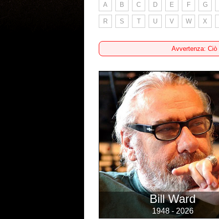
A
B
C
D
E
F
G
R
S
T
U
V
W
X
Avvertenza: Ciò
Bill Ward
1948 - 2026