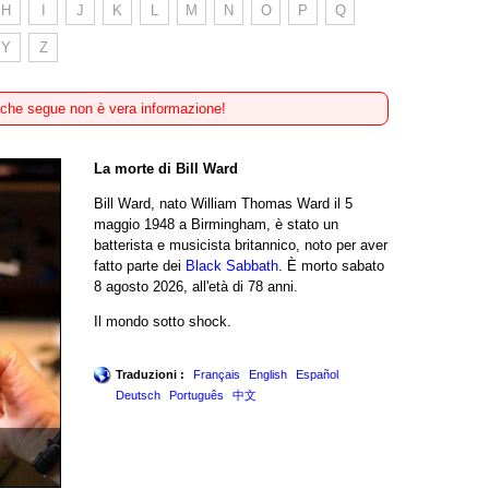
H
I
J
K
L
M
N
O
P
Q
Y
Z
 che segue non è vera informazione!
La morte di Bill Ward
Bill Ward, nato William Thomas Ward il 5
maggio 1948 a Birmingham, è stato un
batterista e musicista britannico, noto per aver
fatto parte dei
Black Sabbath
. È morto sabato
8 agosto 2026, all'età di 78 anni.
Il mondo sotto shock.
Traduzioni :
Français
English
Español
Deutsch
Português
中文