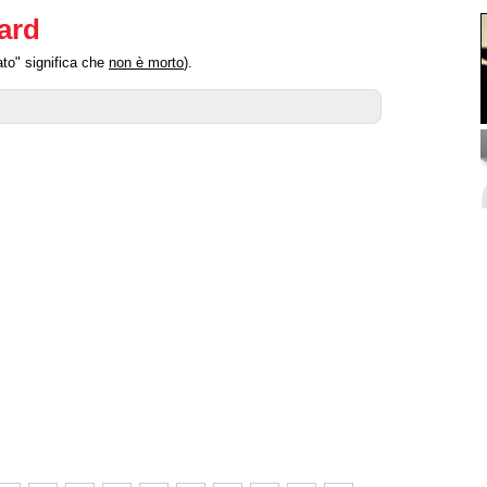
Ward
ato" significa che
non è morto
).