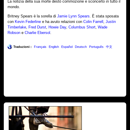
La notizia della sua morte destò commozione e sconcerto in tutto il
mondo.
Britney Spears è la sorella di
Jamie Lynn Spears
. È stata sposata
con
Kevin Federline
e ha avuto relazioni con
Colin Farrell
,
Justin
Timberlake
,
Fred Durst
,
Howie Day
,
Columbus Short
,
Wade
Robson
e
Charlie Ebersol
.
Traduzioni :
Français
English
Español
Deutsch
Português
中文