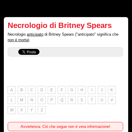
Necrologio di Britney Spears
Necrologio
anticipato
di Britney Spears ("anticipato" significa che
non è morta
).
A
B
C
D
E
F
G
H
I
J
K
L
M
N
O
P
Q
R
S
T
U
V
W
X
Y
Z
Avvertenza: Ciò che segue non è vera informazione!