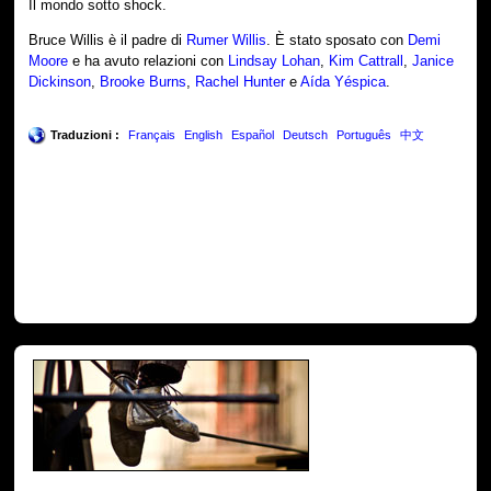
Il mondo sotto shock.
Bruce Willis è il padre di
Rumer Willis
. È stato sposato con
Demi
Moore
e ha avuto relazioni con
Lindsay Lohan
,
Kim Cattrall
,
Janice
Dickinson
,
Brooke Burns
,
Rachel Hunter
e
Aída Yéspica
.
Traduzioni :
Français
English
Español
Deutsch
Português
中文