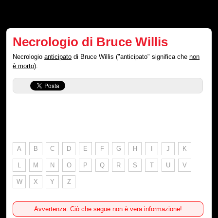
Necrologio di Bruce Willis
Necrologio
anticipato
di Bruce Willis ("anticipato" significa che
non
è morto
).
A
B
C
D
E
F
G
H
I
J
K
L
M
N
O
P
Q
R
S
T
U
V
W
X
Y
Z
Avvertenza: Ciò che segue non è vera informazione!