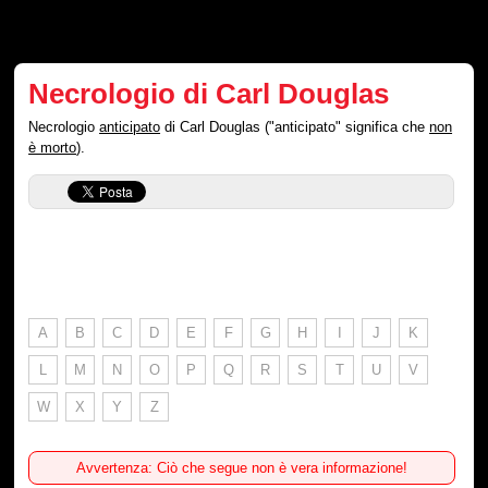
Necrologio di Carl Douglas
Necrologio
anticipato
di Carl Douglas ("anticipato" significa che
non
è morto
).
A
B
C
D
E
F
G
H
I
J
K
L
M
N
O
P
Q
R
S
T
U
V
W
X
Y
Z
Avvertenza: Ciò che segue non è vera informazione!