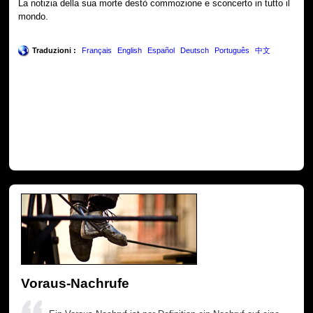
La notizia della sua morte destò commozione e sconcerto in tutto il
mondo.
Traduzioni :
Français
English
Español
Deutsch
Português
中文
Voraus-Nachrufe