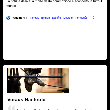
La notizia della sua morte destò commozione e sconcerto in tutto il
mondo.
Traduzioni :
Français
English
Español
Deutsch
Português
中文
Voraus-Nachrufe