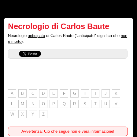
Necrologio di Carlos Baute
Necrologio
anticipato
di Carlos Baute ("anticipato" significa che
non
è morto
).
A
B
C
D
E
F
G
H
I
J
K
L
M
N
O
P
Q
R
S
T
U
V
W
X
Y
Z
Avvertenza: Ciò che segue non è vera informazione!