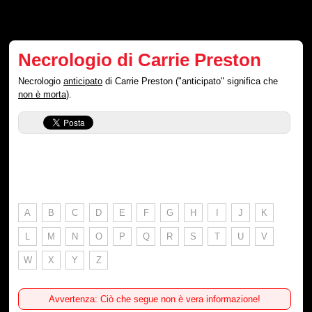
Necrologio di Carrie Preston
Necrologio
anticipato
di Carrie Preston ("anticipato" significa che
non è morta
).
A
B
C
D
E
F
G
H
I
J
K
L
M
N
O
P
Q
R
S
T
U
V
W
X
Y
Z
Avvertenza: Ciò che segue non è vera informazione!