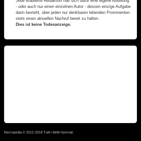
Jede etablierte Redaktion hält sich dafür eine eigene Abteilung
- oder auch nur einen einzelnen Autor - dessen einzige Aufgabe
darin besteht, über jeden nur denkbaren lebenden Prominenten
stets einen aktuellen Nachruf bereit zu halten.
Dies ist keine Todesanzeige.
Necropedia © 2012-2018 Tutti i diritti riservati.
page served in 0.025s (1,1)