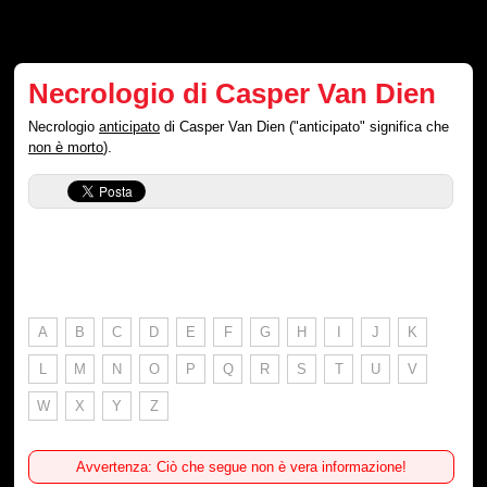
Necrologio di Casper Van Dien
Necrologio
anticipato
di Casper Van Dien ("anticipato" significa che
non è morto
).
A
B
C
D
E
F
G
H
I
J
K
L
M
N
O
P
Q
R
S
T
U
V
W
X
Y
Z
Avvertenza: Ciò che segue non è vera informazione!