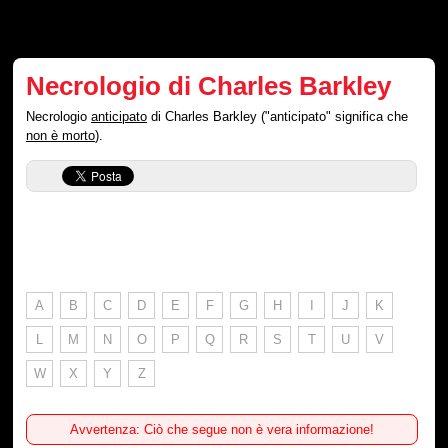
Necrologio di Charles Barkley
Necrologio
anticipato
di Charles Barkley ("anticipato" significa che
non è morto
).
A
B
C
D
E
F
G
H
I
J
K
L
M
N
O
P
Q
R
S
T
U
V
W
X
Y
Z
Avvertenza: Ciò che segue non è vera informazione!