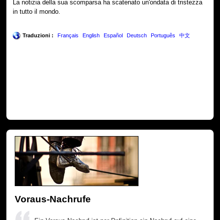
La notizia della sua scomparsa ha scatenato un'ondata di tristezza
in tutto il mondo.
Traduzioni :
Français
English
Español
Deutsch
Português
中文
Voraus-Nachrufe