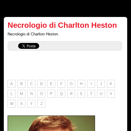
Necrologio di Charlton Heston
Necrologio di Charlton Heston.
A
B
C
D
E
F
G
H
I
J
K
L
M
N
O
P
Q
R
S
T
U
V
W
X
Y
Z