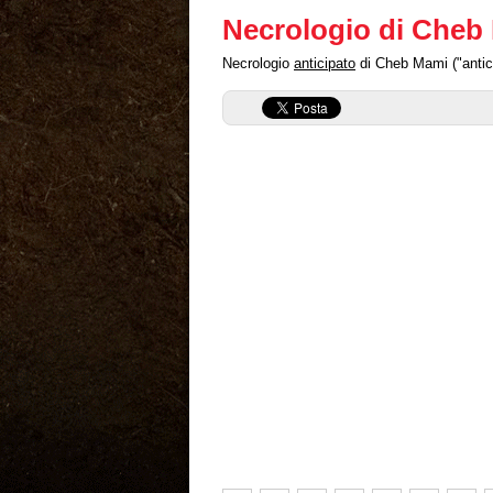
Necrologio di Cheb
Necrologio
anticipato
di Cheb Mami ("antic