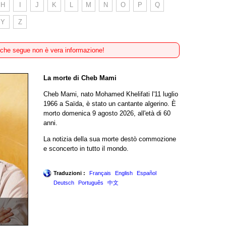
H
I
J
K
L
M
N
O
P
Q
Y
Z
 che segue non è vera informazione!
La morte di Cheb Mami
Cheb Mami, nato Mohamed Khelifati l'11 luglio
1966 a Saïda, è stato un cantante algerino. È
morto domenica 9 agosto 2026, all'età di 60
anni.
La notizia della sua morte destò commozione
e sconcerto in tutto il mondo.
Traduzioni :
Français
English
Español
Deutsch
Português
中文