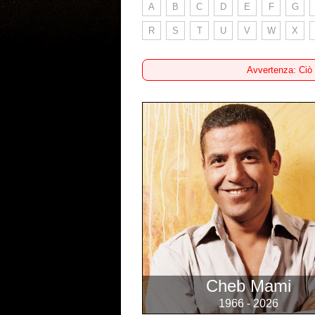
A
B
C
D
E
F
G
R
S
T
U
V
W
X
Avvertenza: Ciò
Cheb Mami
1966 - 2026