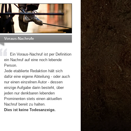
Voraus-Nachrufe
Ein Voraus-Nachruf ist per Definition
ein Nachruf auf eine noch lebende
Person.
Jede etablierte Redaktion hält sich
dafür eine eigene Abteilung - oder auch
nur einen einzelnen Autor - dessen
einzige Aufgabe darin besteht, über
jeden nur denkbaren lebenden
Prominenten stets einen aktuellen
Nachruf bereit zu halten.
Dies ist keine Todesanzeige.