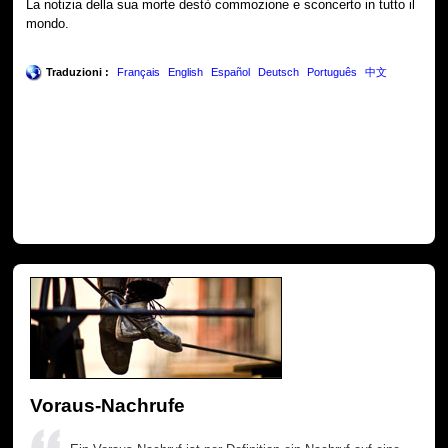
La notizia della sua morte destò commozione e sconcerto in tutto il
mondo.
Traduzioni :
Français
English
Español
Deutsch
Português
中文
Voraus-Nachrufe