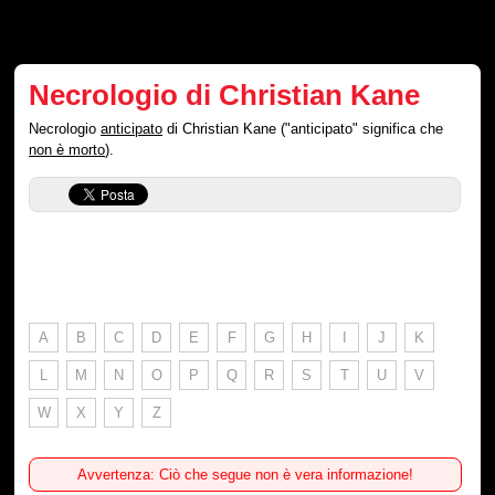
Necrologio di Christian Kane
Necrologio
anticipato
di Christian Kane ("anticipato" significa che
non è morto
).
A
B
C
D
E
F
G
H
I
J
K
L
M
N
O
P
Q
R
S
T
U
V
W
X
Y
Z
Avvertenza: Ciò che segue non è vera informazione!