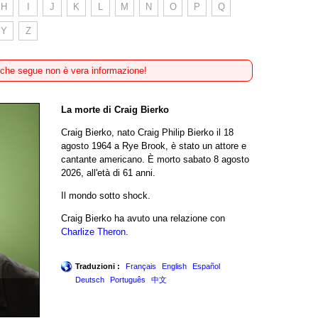
H
I
J
K
L
M
N
O
P
Q
Y
Z
 che segue non è vera informazione!
La morte di Craig Bierko
Craig Bierko, nato Craig Philip Bierko il 18
agosto 1964 a Rye Brook, è stato un attore e
cantante americano. È morto sabato 8 agosto
2026, all'età di 61 anni.
Il mondo sotto shock.
Craig Bierko ha avuto una relazione con
Charlize Theron
.
Traduzioni :
Français
English
Español
Deutsch
Português
中文