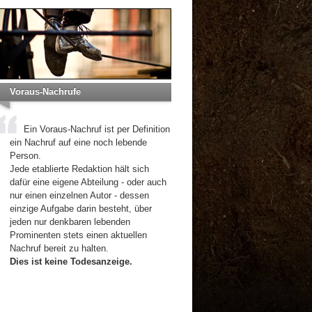
Voraus-Nachrufe
Ein Voraus-Nachruf ist per Definition
ein Nachruf auf eine noch lebende
Person.
Jede etablierte Redaktion hält sich
dafür eine eigene Abteilung - oder auch
nur einen einzelnen Autor - dessen
einzige Aufgabe darin besteht, über
jeden nur denkbaren lebenden
Prominenten stets einen aktuellen
Nachruf bereit zu halten.
Dies ist keine Todesanzeige.