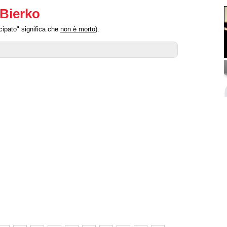
 Bierko
cipato" significa che
non è morto
).