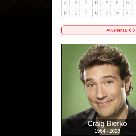
A
B
C
D
E
F
G
R
S
T
U
V
W
X
Avvertenza: Ciò
Craig Bierko
1964 - 2026