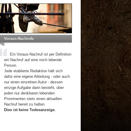
Voraus-Nachrufe
Ein Voraus-Nachruf ist per Definition
ein Nachruf auf eine noch lebende
Person.
Jede etablierte Redaktion hält sich
dafür eine eigene Abteilung - oder auch
nur einen einzelnen Autor - dessen
einzige Aufgabe darin besteht, über
jeden nur denkbaren lebenden
Prominenten stets einen aktuellen
Nachruf bereit zu halten.
Dies ist keine Todesanzeige.