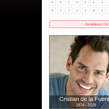
A
B
C
D
E
F
G
R
S
T
U
V
W
X
Avvertenza: Ciò
Cristian de la Fuen
1974 - 2026