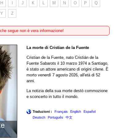
H
I
J
K
L
M
N
O
P
Q
Y
Z
 che segue non è vera informazione!
La morte di Cristian de la Fuente
Cristian de la Fuente, nato Cristián de la
Fuente Sabarots il 10 marzo 1974 a Santiago,
è stato un attore americano di origini cilene. È
morto venerdì 7 agosto 2026, all'età di 52
anni.
La notizia della sua morte destò commozione
e sconcerto in tutto il mondo.
Traduzioni :
Français
English
Español
Deutsch
Português
中文
te