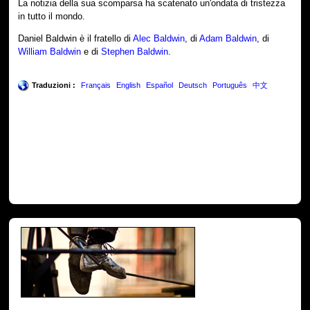
La notizia della sua scomparsa ha scatenato un'ondata di tristezza
in tutto il mondo.
Daniel Baldwin è il fratello di
Alec Baldwin
, di
Adam Baldwin
, di
William Baldwin
e di
Stephen Baldwin
.
Traduzioni :
Français
English
Español
Deutsch
Português
中文