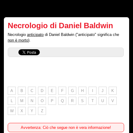
Necrologio di Daniel Baldwin
Necrologio
anticipato
di Daniel Baldwin ("anticipato" significa che
non è morto
).
A
B
C
D
E
F
G
H
I
J
K
L
M
N
O
P
Q
R
S
T
U
V
W
X
Y
Z
Avvertenza: Ciò che segue non è vera informazione!