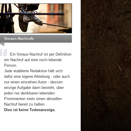
Voraus-Nachrufe
Ein Voraus-Nachruf ist per Definition
ein Nachruf auf eine noch lebende
Person.
Jede etablierte Redaktion hält sich
dafür eine eigene Abteilung - oder auch
nur einen einzelnen Autor - dessen
einzige Aufgabe darin besteht, über
jeden nur denkbaren lebenden
Prominenten stets einen aktuellen
Nachruf bereit zu halten.
Dies ist keine Todesanzeige.