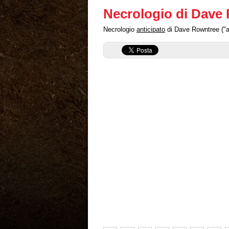
Necrologio di Dave
Necrologio
anticipato
di Dave Rowntree ("an