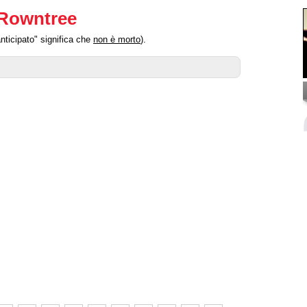
 Rowntree
ticipato" significa che
non è morto
).