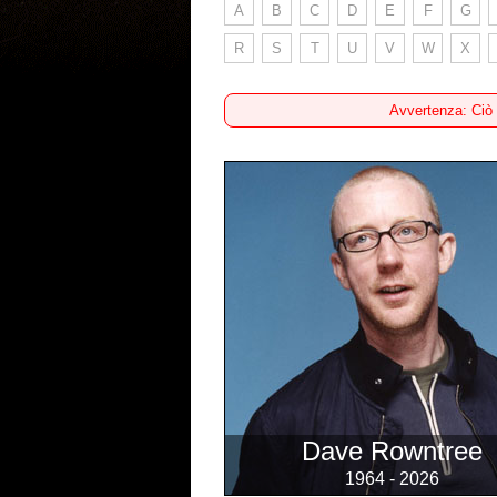
A
B
C
D
E
F
G
R
S
T
U
V
W
X
Avvertenza: Ciò
Dave Rowntree
1964 - 2026