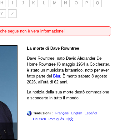
H
I
J
K
L
M
N
O
P
Q
Y
Z
 che segue non è vera informazione!
La morte di Dave Rowntree
Dave Rowntree, nato David Alexander De
Horne Rowntree l'8 maggio 1964 a Colchester,
è stato un musicista britannico, noto per aver
fatto parte dei
Blur
. È morto sabato 8 agosto
2026, all'età di 62 anni.
La notizia della sua morte destò commozione
e sconcerto in tutto il mondo.
Traduzioni :
Français
English
Español
Deutsch
Português
中文