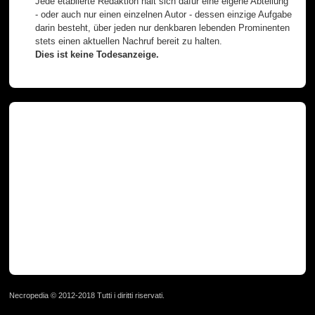
Jede etablierte Redaktion hält sich dafür eine eigene Abteilung
- oder auch nur einen einzelnen Autor - dessen einzige Aufgabe
darin besteht, über jeden nur denkbaren lebenden Prominenten
stets einen aktuellen Nachruf bereit zu halten.
Dies ist keine Todesanzeige.
Necropedia © 2012-2018 Tutti i diritti riservati.
page served in 0.026s (1,1)