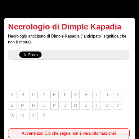
Necrologio di Dimple Kapadia
Necrologio
anticipato
di Dimple Kapadia ("anticipato" significa che
non è morta
).
A
B
C
D
E
F
G
H
I
J
K
L
M
N
O
P
Q
R
S
T
U
V
W
X
Y
Z
Avvertenza: Ciò che segue non è vera informazione!