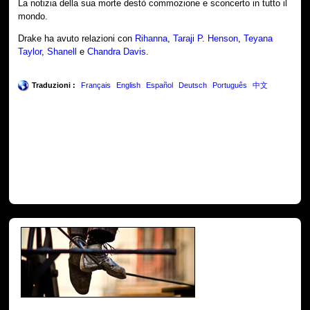
La notizia della sua morte destò commozione e sconcerto in tutto il
mondo.
Drake ha avuto relazioni con
Rihanna
,
Taraji P. Henson
,
Teyana
Taylor
,
Shanell
e
Chandra Davis
.
Traduzioni :
Français
English
Español
Deutsch
Português
中文