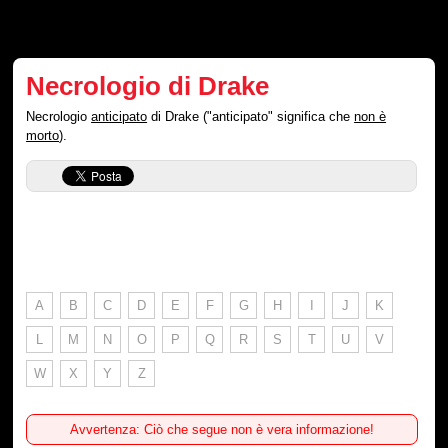
Necrologio di Drake
Necrologio
anticipato
di Drake ("anticipato" significa che
non è
morto
).
A
B
C
D
E
F
G
H
I
J
K
L
M
N
O
P
Q
R
S
T
U
V
W
X
Y
Z
Avvertenza: Ciò che segue non è vera informazione!