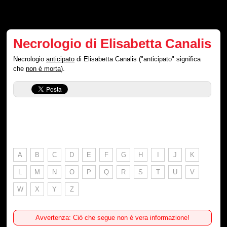
Necrologio di Elisabetta Canalis
Necrologio
anticipato
di Elisabetta Canalis ("anticipato" significa
che
non è morta
).
A
B
C
D
E
F
G
H
I
J
K
L
M
N
O
P
Q
R
S
T
U
V
W
X
Y
Z
Avvertenza: Ciò che segue non è vera informazione!