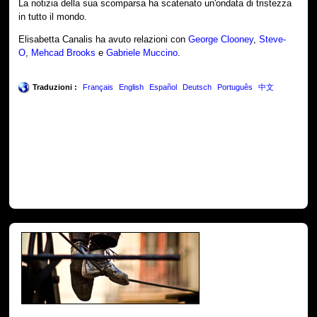
La notizia della sua scomparsa ha scatenato un'ondata di tristezza
in tutto il mondo.
Elisabetta Canalis ha avuto relazioni con
George Clooney
,
Steve-
O
,
Mehcad Brooks
e
Gabriele Muccino
.
Traduzioni :
Français
English
Español
Deutsch
Português
中文