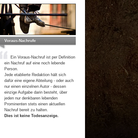
Voraus-Nachrufe
Ein Voraus-Nachruf ist per Definition
ein Nachruf auf eine noch lebende
Person.
Jede etablierte Redaktion hält sich
dafür eine eigene Abteilung - oder auch
nur einen einzelnen Autor - dessen
einzige Aufgabe darin besteht, über
jeden nur denkbaren lebenden
Prominenten stets einen aktuellen
Nachruf bereit zu halten.
Dies ist keine Todesanzeige.