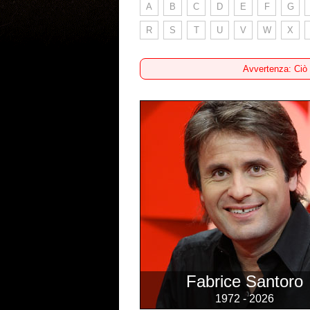
A
B
C
D
E
F
G
R
S
T
U
V
W
X
Avvertenza: Ciò
Fabrice Santoro
1972 - 2026