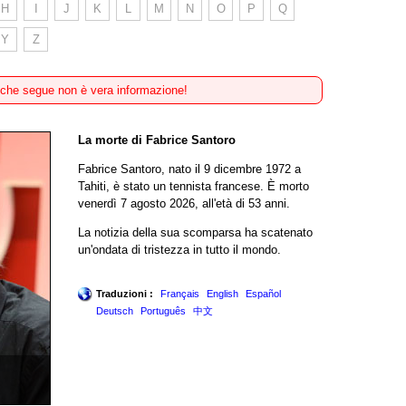
H
I
J
K
L
M
N
O
P
Q
Y
Z
 che segue non è vera informazione!
La morte di Fabrice Santoro
Fabrice Santoro, nato il 9 dicembre 1972 a
Tahiti, è stato un tennista francese. È morto
venerdì 7 agosto 2026, all'età di 53 anni.
La notizia della sua scomparsa ha scatenato
un'ondata di tristezza in tutto il mondo.
Traduzioni :
Français
English
Español
Deutsch
Português
中文