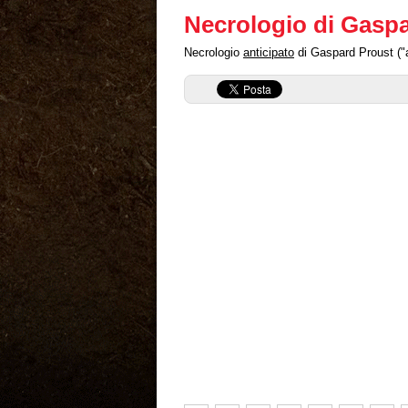
Necrologio di Gasp
Necrologio
anticipato
di Gaspard Proust ("a