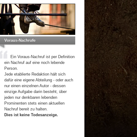
Voraus-Nachrufe
Ein Voraus-Nachruf ist per Definition
ein Nachruf auf eine noch lebende
Person.
Jede etablierte Redaktion hält sich
dafür eine eigene Abteilung - oder auch
nur einen einzelnen Autor - dessen
einzige Aufgabe darin besteht, über
jeden nur denkbaren lebenden
Prominenten stets einen aktuellen
Nachruf bereit zu halten.
Dies ist keine Todesanzeige.