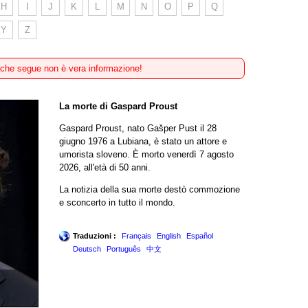
H
I
J
K
L
M
N
O
P
Q
Y
Z
 che segue non è vera informazione!
La morte di Gaspard Proust
Gaspard Proust, nato Gašper Pust il 28
giugno 1976 a Lubiana, è stato un attore e
umorista sloveno. È morto venerdì 7 agosto
2026, all'età di 50 anni.
La notizia della sua morte destò commozione
e sconcerto in tutto il mondo.
Traduzioni :
Français
English
Español
Deutsch
Português
中文