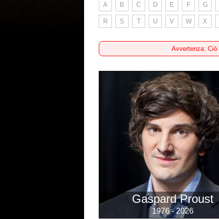
A
B
C
D
E
F
G
R
S
T
U
V
W
X
Avvertenza: Ciò
Gaspard Proust
1976 - 2026