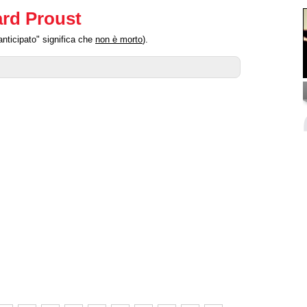
ard Proust
nticipato" significa che
non è morto
).