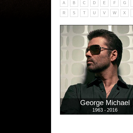
A
B
C
D
E
F
G
R
S
T
U
V
W
X
George Michael
1963 - 2016