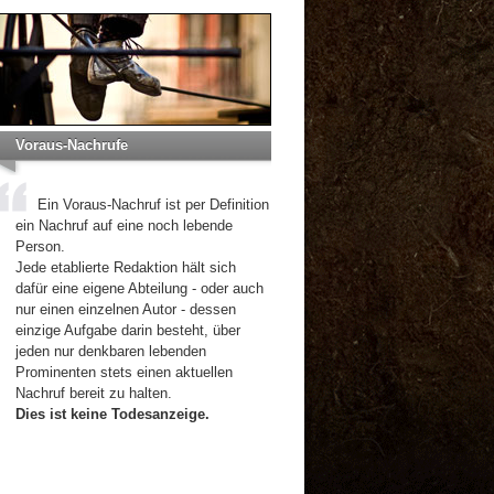
Voraus-Nachrufe
Ein Voraus-Nachruf ist per Definition
ein Nachruf auf eine noch lebende
Person.
Jede etablierte Redaktion hält sich
dafür eine eigene Abteilung - oder auch
nur einen einzelnen Autor - dessen
einzige Aufgabe darin besteht, über
jeden nur denkbaren lebenden
Prominenten stets einen aktuellen
Nachruf bereit zu halten.
Dies ist keine Todesanzeige.