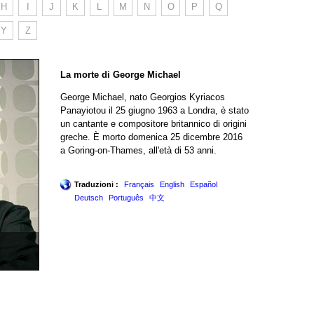
H
I
J
K
L
M
N
O
P
Q
Y
Z
La morte di George Michael
George Michael, nato Georgios Kyriacos
Panayiotou il 25 giugno 1963 a Londra, è stato
un cantante e compositore britannico di origini
greche. È morto domenica 25 dicembre 2016
a Goring-on-Thames, all'età di 53 anni.
Traduzioni :
Français
English
Español
Deutsch
Português
中文