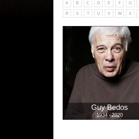
A
B
C
D
E
F
G
R
S
T
U
V
W
X
Guy Bedos
1934 - 2020