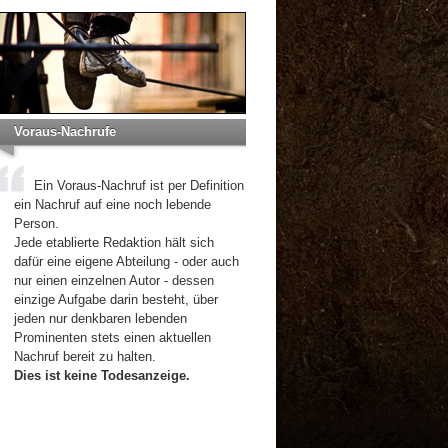
Voraus-Nachrufe
Ein Voraus-Nachruf ist per Definition
ein Nachruf auf eine noch lebende
Person.
Jede etablierte Redaktion hält sich
dafür eine eigene Abteilung - oder auch
nur einen einzelnen Autor - dessen
einzige Aufgabe darin besteht, über
jeden nur denkbaren lebenden
Prominenten stets einen aktuellen
Nachruf bereit zu halten.
Dies ist keine Todesanzeige.