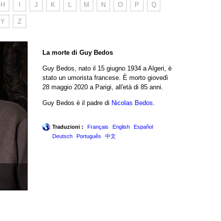
H
I
J
K
L
M
N
O
P
Q
Y
Z
La morte di Guy Bedos
Guy Bedos, nato il 15 giugno 1934 a Algeri, è
stato un umorista francese. È morto giovedì
28 maggio 2020 a Parigi, all'età di 85 anni.
Guy Bedos è il padre di
Nicolas Bedos
.
Traduzioni :
Français
English
Español
Deutsch
Português
中文