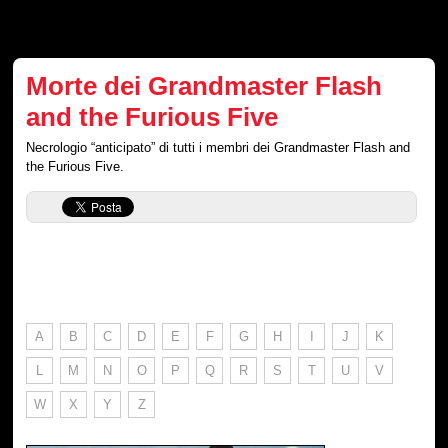
Morte dei Grandmaster Flash
and the Furious Five
Necrologio “anticipato” di tutti i membri dei Grandmaster Flash and
the Furious Five.
A
B
C
D
E
F
G
H
I
J
K
L
M
N
O
P
Q
R
S
T
U
V
W
X
Y
Z