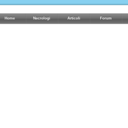
Home
Necrologi
Articoli
Forum