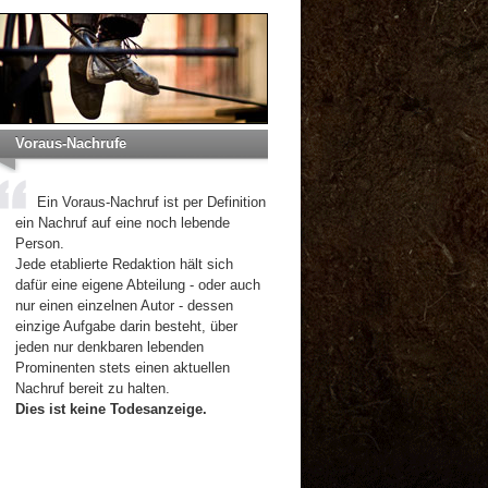
Voraus-Nachrufe
Ein Voraus-Nachruf ist per Definition
ein Nachruf auf eine noch lebende
Person.
Jede etablierte Redaktion hält sich
dafür eine eigene Abteilung - oder auch
nur einen einzelnen Autor - dessen
einzige Aufgabe darin besteht, über
jeden nur denkbaren lebenden
Prominenten stets einen aktuellen
Nachruf bereit zu halten.
Dies ist keine Todesanzeige.