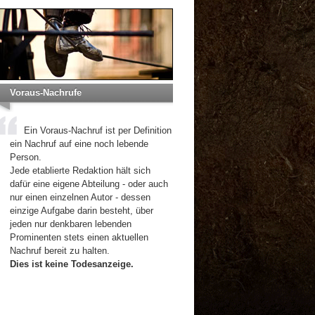
Voraus-Nachrufe
Ein Voraus-Nachruf ist per Definition
ein Nachruf auf eine noch lebende
Person.
Jede etablierte Redaktion hält sich
dafür eine eigene Abteilung - oder auch
nur einen einzelnen Autor - dessen
einzige Aufgabe darin besteht, über
jeden nur denkbaren lebenden
Prominenten stets einen aktuellen
Nachruf bereit zu halten.
Dies ist keine Todesanzeige.