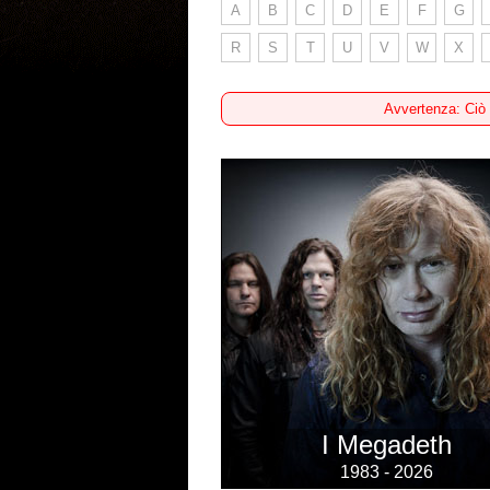
A
B
C
D
E
F
G
R
S
T
U
V
W
X
Avvertenza: Ciò
I Megadeth
1983 - 2026