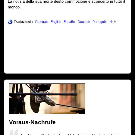
La notizia della sua morte destò commozione e sconcerto in tutto il
mondo.
Traduzioni :
Français
English
Español
Deutsch
Português
中文
Voraus-Nachrufe