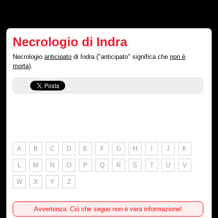
Necrologio di Indra
Necrologio
anticipato
di Indra ("anticipato" significa che
non è
morta
).
A
B
C
D
E
F
G
H
I
J
K
L
M
N
O
P
Q
R
S
T
U
V
W
X
Y
Z
Avvertenza: Ciò che segue non è vera informazione!