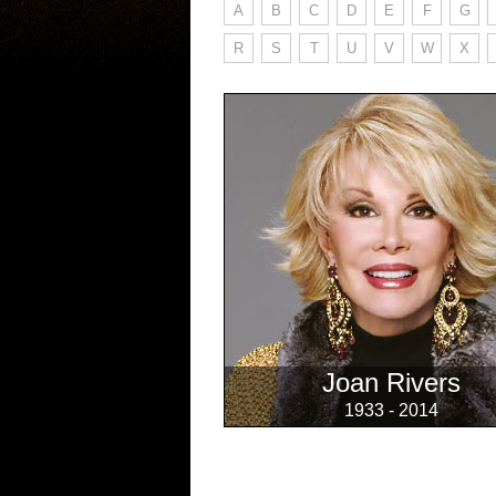
A
B
C
D
E
F
G
R
S
T
U
V
W
X
Joan Rivers
1933 - 2014