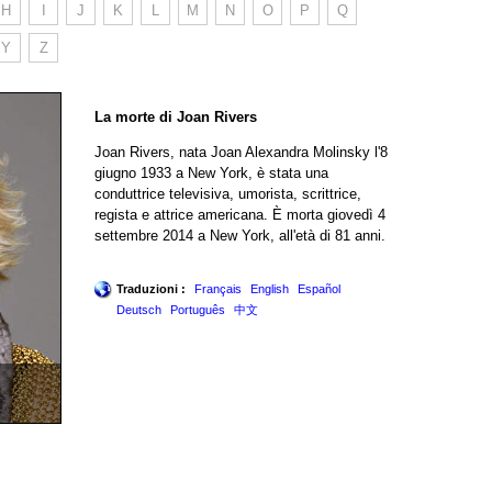
H
I
J
K
L
M
N
O
P
Q
Y
Z
La morte di Joan Rivers
Joan Rivers, nata Joan Alexandra Molinsky l'8
giugno 1933 a New York, è stata una
conduttrice televisiva, umorista, scrittrice,
regista e attrice americana. È morta giovedì 4
settembre 2014 a New York, all'età di 81 anni.
Traduzioni :
Français
English
Español
Deutsch
Português
中文