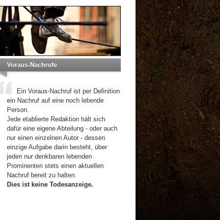
Voraus-Nachrufe
Ein Voraus-Nachruf ist per Definition
ein Nachruf auf eine noch lebende
Person.
Jede etablierte Redaktion hält sich
dafür eine eigene Abteilung - oder auch
nur einen einzelnen Autor - dessen
einzige Aufgabe darin besteht, über
jeden nur denkbaren lebenden
Prominenten stets einen aktuellen
Nachruf bereit zu halten.
Dies ist keine Todesanzeige.