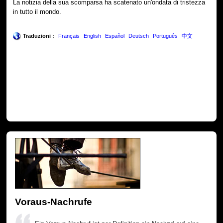
La notizia della sua scomparsa ha scatenato un'ondata di tristezza
in tutto il mondo.
Traduzioni :
Français
English
Español
Deutsch
Português
中文
Voraus-Nachrufe