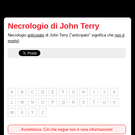
Necrologio di John Terry
Necrologio
anticipato
di John Terry ("anticipato" significa che
non è
morto
).
A
B
C
D
E
F
G
H
I
J
K
L
M
N
O
P
Q
R
S
T
U
V
W
X
Y
Z
Avvertenza: Ciò che segue non è vera informazione!