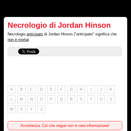
Necrologio di Jordan Hinson
Necrologio
anticipato
di Jordan Hinson ("anticipato" significa che
non è morta
).
A
B
C
D
E
F
G
H
I
J
K
L
M
N
O
P
Q
R
S
T
U
V
W
X
Y
Z
Avvertenza: Ciò che segue non è vera informazione!