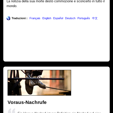
La notizia della sua morte destò commozione e sconcerto in tutto il
mondo.
Traduzioni :
Français
English
Español
Deutsch
Português
中文
Voraus-Nachrufe