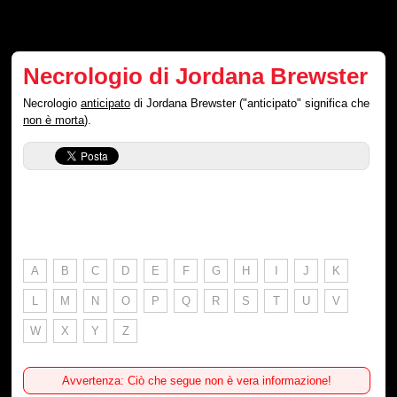
Necrologio di Jordana Brewster
Necrologio
anticipato
di Jordana Brewster ("anticipato" significa che
non è morta
).
A
B
C
D
E
F
G
H
I
J
K
L
M
N
O
P
Q
R
S
T
U
V
W
X
Y
Z
Avvertenza: Ciò che segue non è vera informazione!