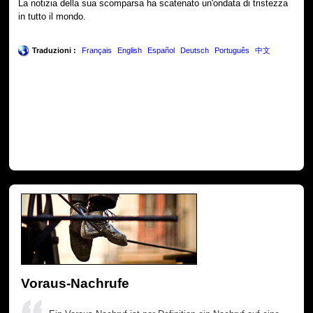
La notizia della sua scomparsa ha scatenato un'ondata di tristezza
in tutto il mondo.
Traduzioni :
Français
English
Español
Deutsch
Português
中文
Voraus-Nachrufe