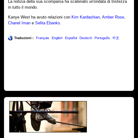
La notizia della sua scomparsa ha scatenato un'ondata di tristezza
in tutto il mondo.
Kanye West ha avuto relazioni con
Kim Kardashian
,
Amber Rose
,
Chanel Iman
e
Selita Ebanks
.
Traduzioni :
Français
English
Español
Deutsch
Português
中文