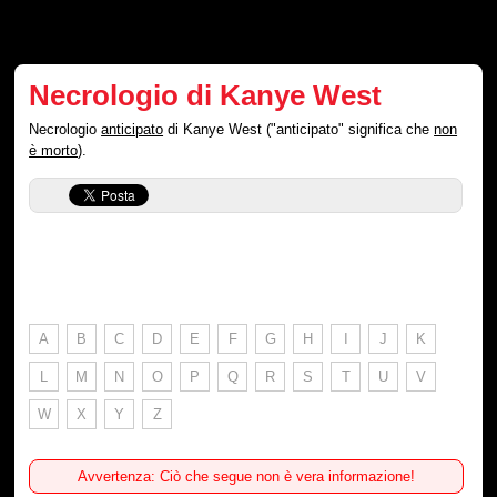
Necrologio di Kanye West
Necrologio
anticipato
di Kanye West ("anticipato" significa che
non
è morto
).
A
B
C
D
E
F
G
H
I
J
K
L
M
N
O
P
Q
R
S
T
U
V
W
X
Y
Z
Avvertenza: Ciò che segue non è vera informazione!