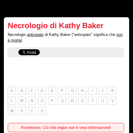
Necrologio di Kathy Baker
Necrologio
anticipato
di Kathy Baker ("anticipato" significa che
non
è morta
).
A
B
C
D
E
F
G
H
I
J
K
L
M
N
O
P
Q
R
S
T
U
V
W
X
Y
Z
Avvertenza: Ciò che segue non è vera informazione!