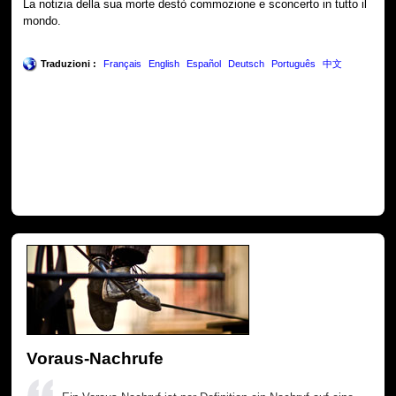
La notizia della sua morte destò commozione e sconcerto in tutto il
mondo.
Traduzioni :
Français
English
Español
Deutsch
Português
中文
Voraus-Nachrufe