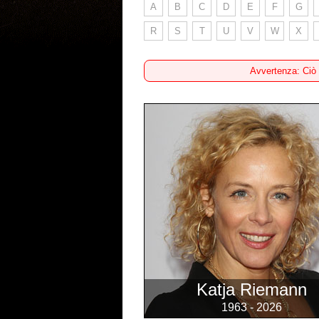
A
B
C
D
E
F
G
R
S
T
U
V
W
X
Avvertenza: Ciò
Katja Riemann
1963 - 2026