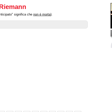
a Riemann
ticipato" significa che
non è morta
).