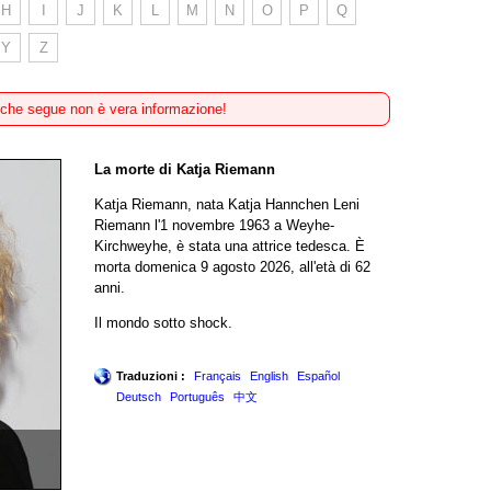
H
I
J
K
L
M
N
O
P
Q
Y
Z
 che segue non è vera informazione!
La morte di Katja Riemann
Katja Riemann, nata Katja Hannchen Leni
Riemann l'1 novembre 1963 a Weyhe-
Kirchweyhe, è stata una attrice tedesca. È
morta domenica 9 agosto 2026, all'età di 62
anni.
Il mondo sotto shock.
Traduzioni :
Français
English
Español
Deutsch
Português
中文