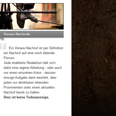
Voraus-Nachrufe
Ein Voraus-Nachruf ist per Definition
ein Nachruf auf eine noch lebende
Person.
Jede etablierte Redaktion hält sich
dafür eine eigene Abteilung - oder auch
nur einen einzelnen Autor - dessen
einzige Aufgabe darin besteht, über
jeden nur denkbaren lebenden
Prominenten stets einen aktuellen
Nachruf bereit zu halten.
Dies ist keine Todesanzeige.