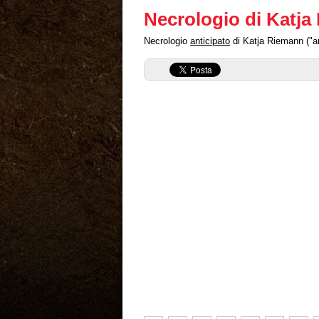
Necrologio di Katj
Necrologio
anticipato
di Katja Riemann ("an