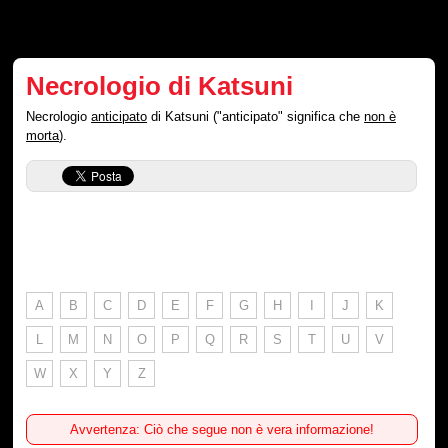
Necrologio di Katsuni
Necrologio
anticipato
di Katsuni ("anticipato" significa che
non è
morta
).
A
B
C
D
E
F
G
H
I
J
K
L
M
N
O
P
Q
R
S
T
U
V
W
X
Y
Z
Avvertenza: Ciò che segue non è vera informazione!