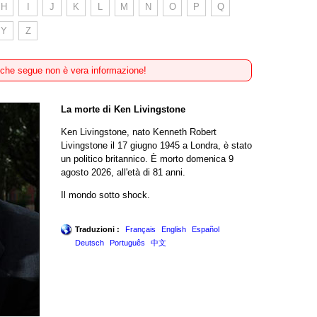
H
I
J
K
L
M
N
O
P
Q
Y
Z
 che segue non è vera informazione!
La morte di Ken Livingstone
Ken Livingstone, nato Kenneth Robert
Livingstone il 17 giugno 1945 a Londra, è stato
un politico britannico. È morto domenica 9
agosto 2026, all'età di 81 anni.
Il mondo sotto shock.
Traduzioni :
Français
English
Español
Deutsch
Português
中文