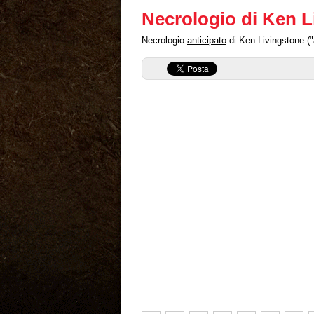
Necrologio di Ken L
Necrologio
anticipato
di Ken Livingstone ("