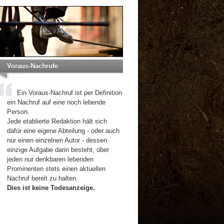
Voraus-Nachrufe
Ein Voraus-Nachruf ist per Definition
ein Nachruf auf eine noch lebende
Person.
Jede etablierte Redaktion hält sich
dafür eine eigene Abteilung - oder auch
nur einen einzelnen Autor - dessen
einzige Aufgabe darin besteht, über
jeden nur denkbaren lebenden
Prominenten stets einen aktuellen
Nachruf bereit zu halten.
Dies ist keine Todesanzeige.