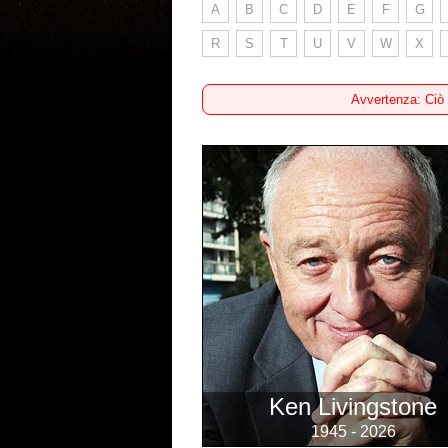
A
B
C
D
E
F
G
R
S
T
U
V
W
X
Avvertenza: Ciò
Ken Livingstone
1945 - 2026