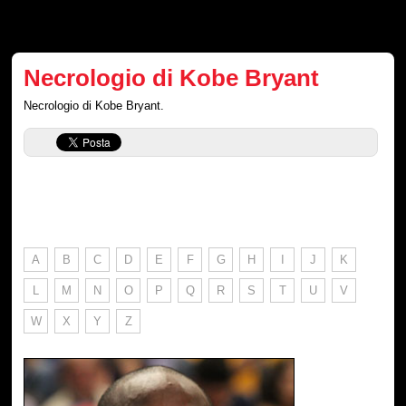
Necrologio di Kobe Bryant
Necrologio di Kobe Bryant.
A
B
C
D
E
F
G
H
I
J
K
L
M
N
O
P
Q
R
S
T
U
V
W
X
Y
Z