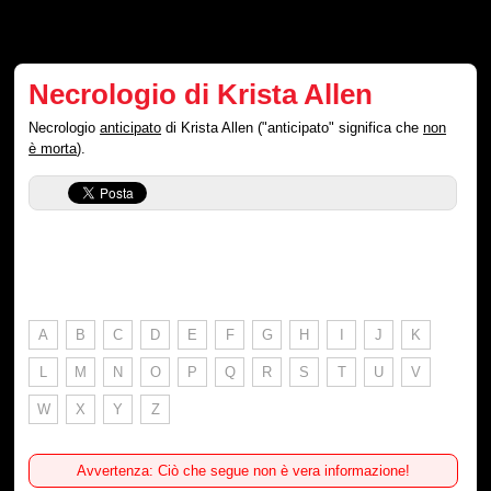
Necrologio di Krista Allen
Necrologio
anticipato
di Krista Allen ("anticipato" significa che
non
è morta
).
A
B
C
D
E
F
G
H
I
J
K
L
M
N
O
P
Q
R
S
T
U
V
W
X
Y
Z
Avvertenza: Ciò che segue non è vera informazione!