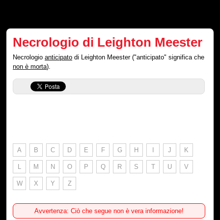
Necrologio di Leighton Meester
Necrologio
anticipato
di Leighton Meester ("anticipato" significa che
non è morta
).
A
B
C
D
E
F
G
H
I
J
K
L
M
N
O
P
Q
R
S
T
U
V
W
X
Y
Z
Avvertenza: Ciò che segue non è vera informazione!