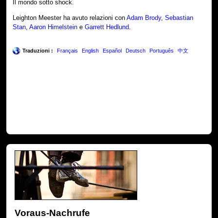
Il mondo sotto shock.
Leighton Meester ha avuto relazioni con
Adam Brody
,
Sebastian
Stan
,
Aaron Himelstein
e
Garrett Hedlund
.
Traduzioni :
Français
English
Español
Deutsch
Português
中文
Voraus-Nachrufe