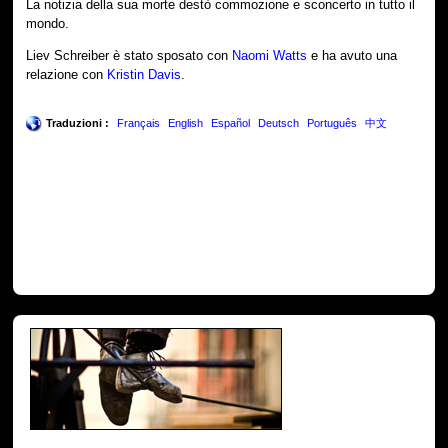
La notizia della sua morte destò commozione e sconcerto in tutto il
mondo.
Liev Schreiber è stato sposato con
Naomi Watts
e ha avuto una
relazione con
Kristin Davis
.
Traduzioni :
Français
English
Español
Deutsch
Português
中文