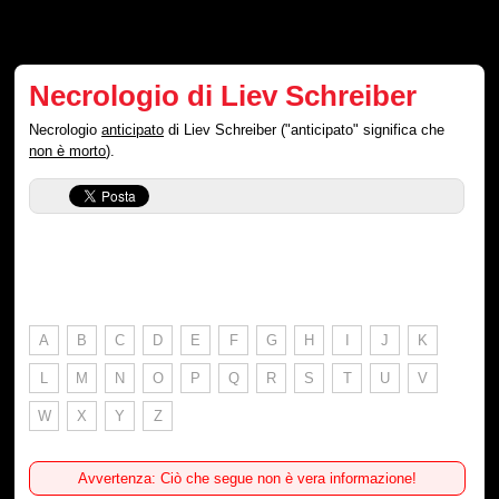
Necrologio di Liev Schreiber
Necrologio
anticipato
di Liev Schreiber ("anticipato" significa che
non è morto
).
A
B
C
D
E
F
G
H
I
J
K
L
M
N
O
P
Q
R
S
T
U
V
W
X
Y
Z
Avvertenza: Ciò che segue non è vera informazione!