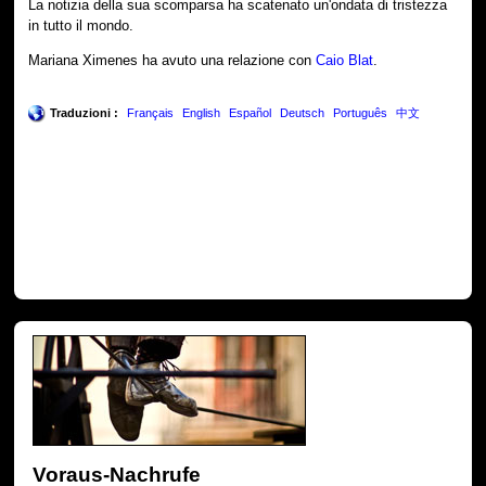
La notizia della sua scomparsa ha scatenato un'ondata di tristezza
in tutto il mondo.
Mariana Ximenes ha avuto una relazione con
Caio Blat
.
Traduzioni :
Français
English
Español
Deutsch
Português
中文
Voraus-Nachrufe