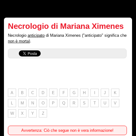
Necrologio di Mariana Ximenes
Necrologio
anticipato
di Mariana Ximenes ("anticipato" significa che
non è morta
).
A
B
C
D
E
F
G
H
I
J
K
L
M
N
O
P
Q
R
S
T
U
V
W
X
Y
Z
Avvertenza: Ciò che segue non è vera informazione!