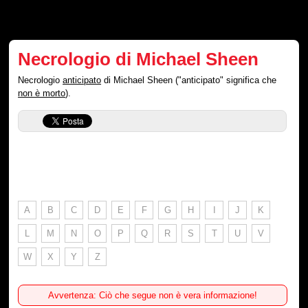
Necrologio di Michael Sheen
Necrologio
anticipato
di Michael Sheen ("anticipato" significa che
non è morto
).
A
B
C
D
E
F
G
H
I
J
K
L
M
N
O
P
Q
R
S
T
U
V
W
X
Y
Z
Avvertenza: Ciò che segue non è vera informazione!