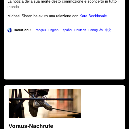
La notizia della sua morte destò commozione e sconcerto in tutto il
mondo.
Michael Sheen ha avuto una relazione con
Kate Beckinsale
.
Traduzioni :
Français
English
Español
Deutsch
Português
中文
Voraus-Nachrufe