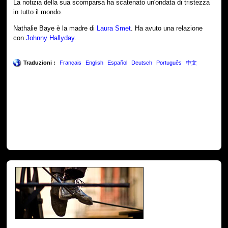
La notizia della sua scomparsa ha scatenato un'ondata di tristezza
in tutto il mondo.
Nathalie Baye è la madre di
Laura Smet
. Ha avuto una relazione
con
Johnny Hallyday
.
Traduzioni :
Français
English
Español
Deutsch
Português
中文