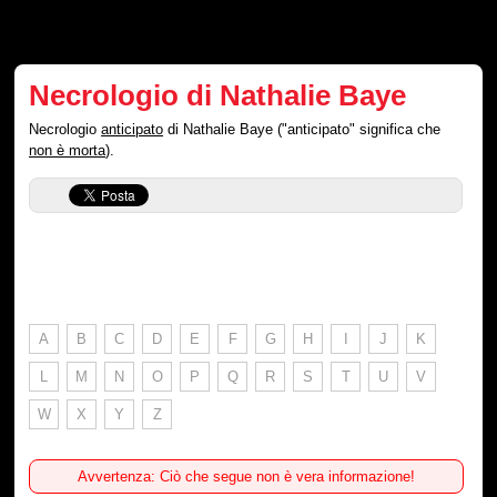
Necrologio di Nathalie Baye
Necrologio
anticipato
di Nathalie Baye ("anticipato" significa che
non è morta
).
A
B
C
D
E
F
G
H
I
J
K
L
M
N
O
P
Q
R
S
T
U
V
W
X
Y
Z
Avvertenza: Ciò che segue non è vera informazione!