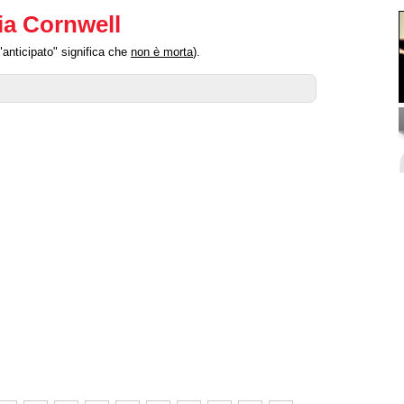
ia Cornwell
"anticipato" significa che
non è morta
).