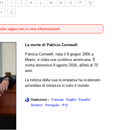
H
I
J
K
L
M
N
O
P
Q
Y
Z
 che segue non è vera informazione!
La morte di Patricia Cornwell
Patricia Cornwell, nata il 9 giugno 1956 a
Miami, è stata una scrittrice americana. È
morta domenica 9 agosto 2026, all'età di 70
anni.
La notizia della sua scomparsa ha scatenato
un'ondata di tristezza in tutto il mondo.
Traduzioni :
Français
English
Español
Deutsch
Português
中文