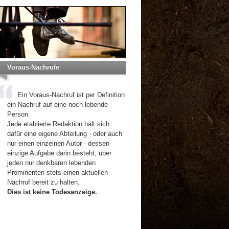
Voraus-Nachrufe
Ein Voraus-Nachruf ist per Definition
ein Nachruf auf eine noch lebende
Person.
Jede etablierte Redaktion hält sich
dafür eine eigene Abteilung - oder auch
nur einen einzelnen Autor - dessen
einzige Aufgabe darin besteht, über
jeden nur denkbaren lebenden
Prominenten stets einen aktuellen
Nachruf bereit zu halten.
Dies ist keine Todesanzeige.