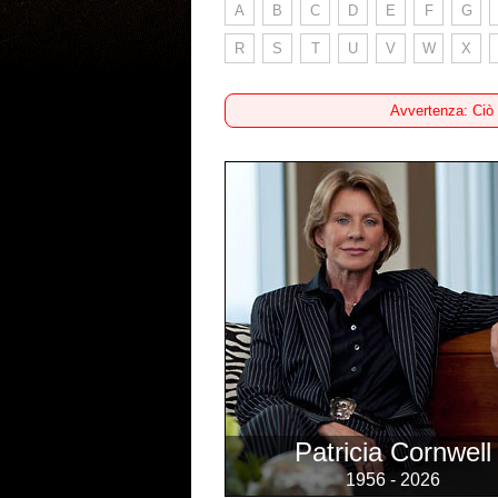
A
B
C
D
E
F
G
R
S
T
U
V
W
X
Avvertenza: Ciò
Patricia Cornwell
1956 - 2026