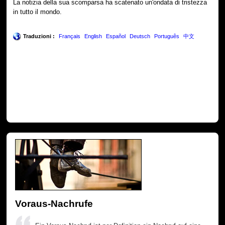
La notizia della sua scomparsa ha scatenato un'ondata di tristezza
in tutto il mondo.
Traduzioni :
Français
English
Español
Deutsch
Português
中文
Voraus-Nachrufe