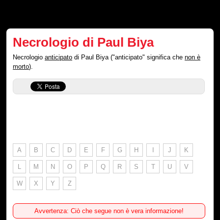
Necrologio di Paul Biya
Necrologio
anticipato
di Paul Biya ("anticipato" significa che
non è
morto
).
A
B
C
D
E
F
G
H
I
J
K
L
M
N
O
P
Q
R
S
T
U
V
W
X
Y
Z
Avvertenza: Ciò che segue non è vera informazione!