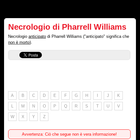
Necrologio di Pharrell Williams
Necrologio
anticipato
di Pharrell Williams ("anticipato" significa che
non è morto
).
A
B
C
D
E
F
G
H
I
J
K
L
M
N
O
P
Q
R
S
T
U
V
W
X
Y
Z
Avvertenza: Ciò che segue non è vera informazione!