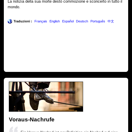
La notizia della sua morte destò commozione e sconcerto in tutto il
mondo.
Traduzioni :
Français
English
Español
Deutsch
Português
中文
Voraus-Nachrufe