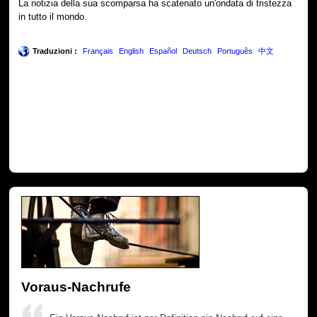
La notizia della sua scomparsa ha scatenato un'ondata di tristezza
in tutto il mondo.
Traduzioni :
Français
English
Español
Deutsch
Português
中文
Voraus-Nachrufe