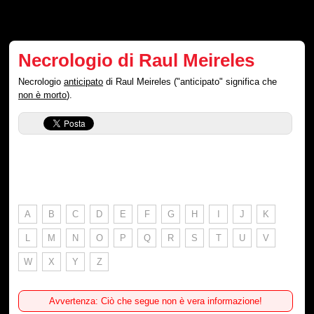
Necrologio di Raul Meireles
Necrologio
anticipato
di Raul Meireles ("anticipato" significa che
non è morto
).
A
B
C
D
E
F
G
H
I
J
K
L
M
N
O
P
Q
R
S
T
U
V
W
X
Y
Z
Avvertenza: Ciò che segue non è vera informazione!